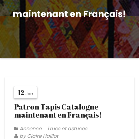
maintenant en Français!
12
Jan
Patron Tapis Catalogne
maintenant en Français!
Annonce
Trucs et astuces
,
by Claire Haillot